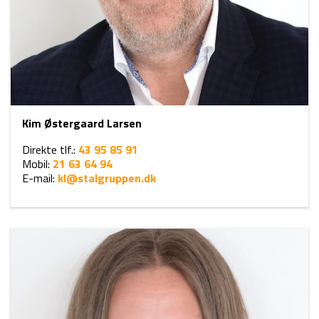
Kim Østergaard Larsen
Direkte tlf.:
43 95 85 91
Mobil:
21 63 64 94
E-mail:
kl@stalgruppen.dk