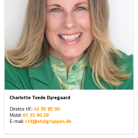
Charlotte Tvede Dyregaard
Direkte tlf.:
43 95 85 90
Mobil:
61 35 90 28
E-mail:
ctd@stalgruppen.dk​