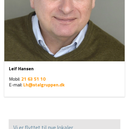
Leif Hansen
Mobil:
21 63 51 10
E-mail:
Lh@stalgruppen.dk​
Vi er flyttet til nye lokaler